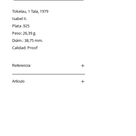
Tokelau, 1 Tala, 1979
Isabel II.
Plata .925
Peso: 26,39 g.
Diám.: 38,75 mm.
Calidad: Proof
Referencia:
TOKELAU_AA00001
Artículo
VENDIDO
Información
Sobre nosotros
Política de Cookies
Contacto
Certificación
Envíos/Devoluciones
Política de Privacidad
Enlaces de Interés
Síguenos en: