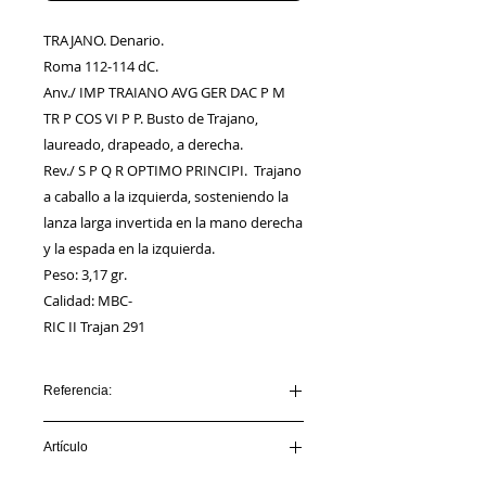
TRAJANO. Denario.
Roma 112-114 dC.
Anv./ IMP TRAIANO AVG GER DAC P M
TR P COS VI P P. Busto de Trajano,
laureado, drapeado, a derecha.
Rev./ S P Q R OPTIMO PRINCIPI. Trajano
a caballo a la izquierda, sosteniendo la
lanza larga invertida en la mano derecha
y la espada en la izquierda.
Peso: 3,17 gr.
Calidad: MBC-
RIC II Trajan 291
Referencia:
AA00031_TRAJANO
Artículo