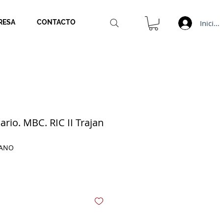
Inicia
RESA
CONTACTO
rio. MBC. RIC II Trajan
JANO