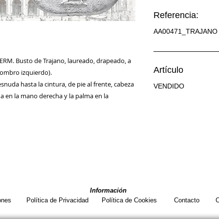
Referencia:
AA00471_TRAJANO
RM. Busto de Trajano, laureado, drapeado, a
Artículo
hombro izquierdo).
desnuda hasta la cintura, de pie al frente, cabeza
VENDIDO
na en la mano derecha y la palma en la
Información
ones
Política de Privacidad
Política de Cookies
Contacto
C