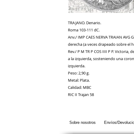
TRAJANO. Denario.
Roma 103-111 dC.
Anv./ IMP CAES NERVA TRAIAN AVG GE
derecha (a veces drapeado sobre el 
Rev./ P M TR P COS IIII P P. Victoria, 
a la izquierda, sosteniendo una coro
izquierda.
Peso: 2,90 g.
Metal: Plata.
Calidad: MBC
RIC II Trajan 58
Sobre nosotros
Envíos/Devoluci