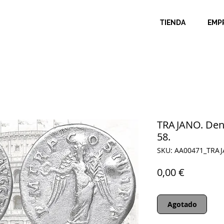
TIENDA
EMP
TRAJANO. Dena
58.
SKU: AA00471_TRA
Precio
0,00 €
Agotado