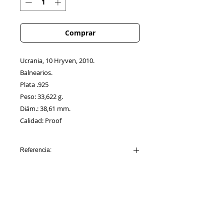
Comprar
Ucrania, 10 Hryven, 2010.
Balnearios.
Plata .925
Peso: 33,622 g.
Diám.: 38,61 mm.
Calidad: Proof
Referencia:
UCRANIA_AA00004
Información
Sobre nosotros
Política de Cookies
Contacto
Certificación
Envíos/Devoluciones
Política de Privacidad
Enlaces de Interés