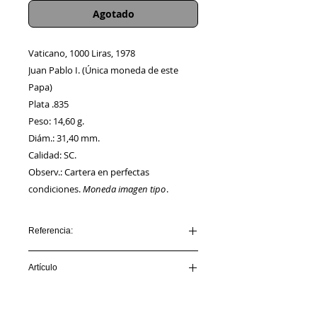
Agotado
Vaticano, 1000 Liras, 1978
Juan Pablo I. (Única moneda de este
Papa)
Plata .835
Peso: 14,60 g.
Diám.: 31,40 mm.
Calidad: SC.
Observ.: Cartera en perfectas
condiciones.
Moneda imagen tipo
.
Referencia:
VATICANO_AA00006
Artículo
VENDIDO