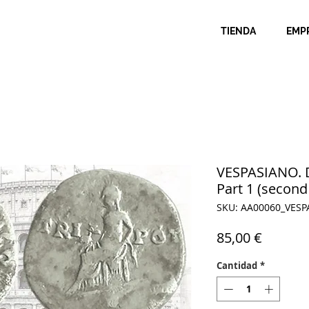
TIENDA
EMP
VESPASIANO. De
Part 1 (second
SKU: AA00060_VES
Precio
85,00 €
Cantidad
*