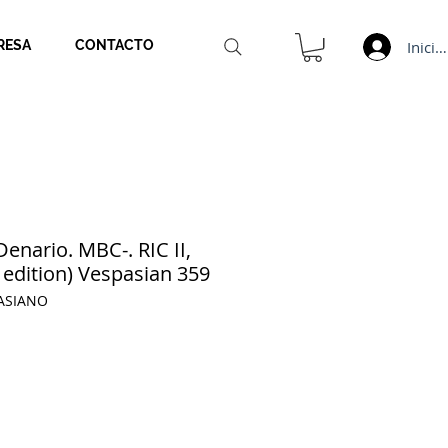
Inicia
RESA
CONTACTO
nario. MBC-. RIC II,
 edition) Vespasian 359
PASIANO