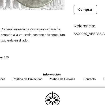
Comprar
Referencia:
I. Cabeza laureada de Vespasiano a derecha.
AA00060_VESPASI
o, sentado a la izquierda, sosteniendo simpulum
zquierda en el lado.
ian 359
Información
ones
Política de Privacidad
Política de Cookies
Contacto
C