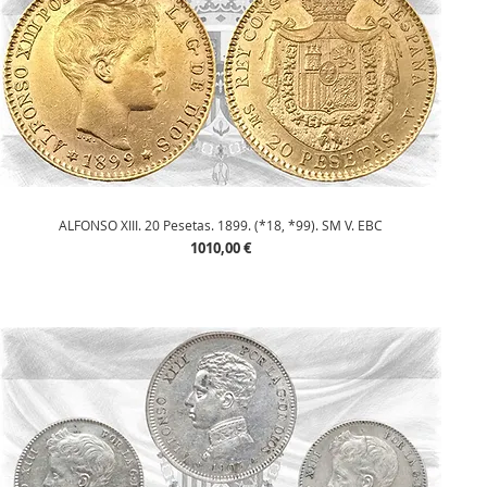
Vista rápida
ALFONSO XIII. 20 Pesetas. 1899. (*18, *99). SM V. EBC
Precio
1010,00 €