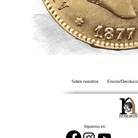
ALFONSO
XII.
25
Pesetas.
1877.
Sobre nosotros
Envíos/Devoluci
(*18,
*77).
DE
M.
EBC+
Síguenos en: