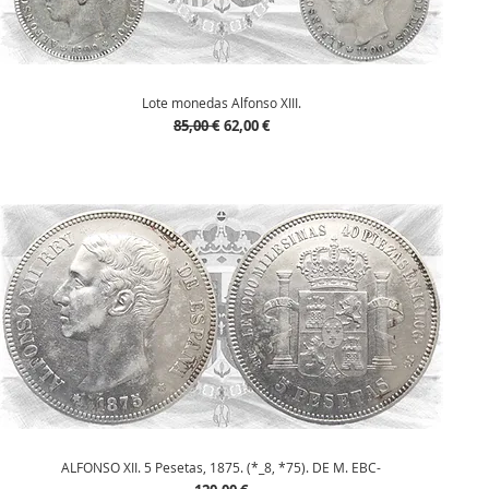
Vista rápida
Lote monedas Alfonso XIII.
Precio
Precio de oferta
85,00 €
62,00 €
Vista rápida
ALFONSO XII. 5 Pesetas, 1875. (*_8, *75). DE M. EBC-