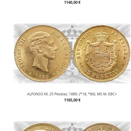
Precio
1140,00 €
Vista rápida
ALFONSO XII. 25 Pesetas. 1880. (*18, *80). MS M. EBC+
Precio
1165,00 €