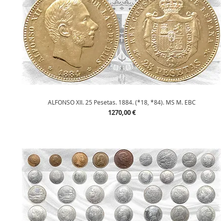
Vista rápida
ALFONSO XII. 25 Pesetas. 1884. (*18, *84). MS M. EBC
Precio
1270,00 €