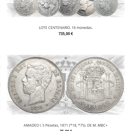
Vista rápida
LOTE CENTENARIO. 16 monedas.
Precio
735,00 €
Vista rápida
AMADEO I. 5 Pesetas, 1871 (*18, *75). DE M. MBC+