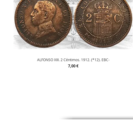
Vista rápida
ALFONSO XIII. 2 Céntimos. 1912. (*12). EBC-
Precio
7,00 €