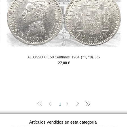
Vista rápida
ALFONSO XIII. 50 Céntimos. 1904. (*1, *0). SC-
Precio
27,00 €
1
2
Artículos vendidos en esta categoría