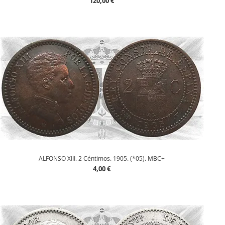
Precio
120,00 €
Vista rápida
ALFONSO XIII. 2 Céntimos. 1905. (*05). MBC+
Precio
4,00 €