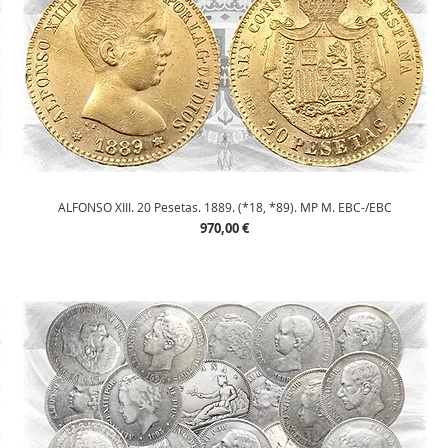
Vista rápida
ALFONSO XIII. 20 Pesetas. 1889. (*18, *89). MP M. EBC-/EBC
Precio
970,00 €