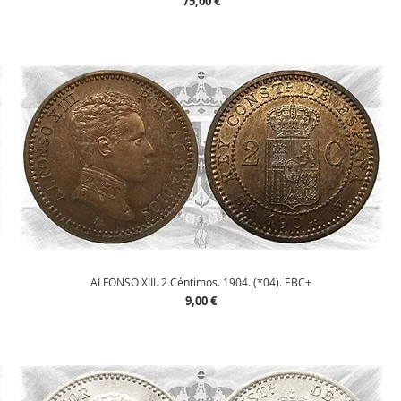
Precio
75,00 €
Vista rápida
ALFONSO XIII. 2 Céntimos. 1904. (*04). EBC+
Precio
9,00 €