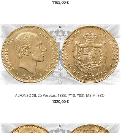
Precio
1165,00 €
Vista rápida
ALFONSO XII. 25 Pesetas. 1883. (*18, *83). MS M. EBC-
Precio
1320,00 €