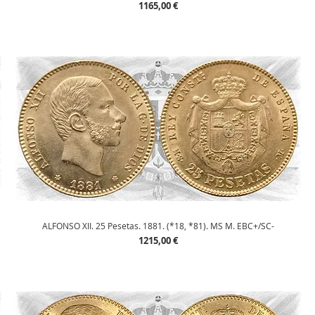
Precio
1165,00 €
Vista rápida
ALFONSO XII. 25 Pesetas. 1881. (*18, *81). MS M. EBC+/SC-
Precio
1215,00 €