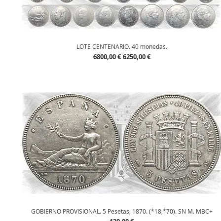
Vista rápida
LOTE CENTENARIO. 40 monedas.
Precio
Precio de oferta
6800,00 €
6250,00 €
Vista rápida
GOBIERNO PROVISIONAL. 5 Pesetas, 1870. (*18,*70). SN M. MBC+