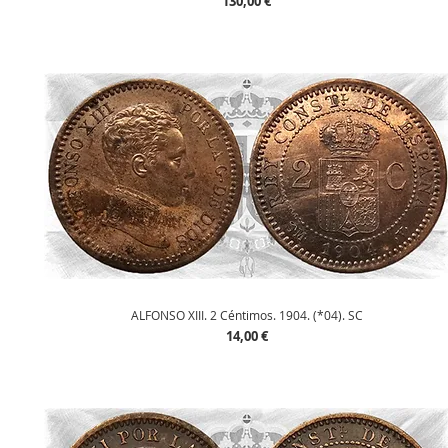
Precio
130,00 €
Vista rápida
ALFONSO XIII. 2 Céntimos. 1904. (*04). SC
Precio
14,00 €