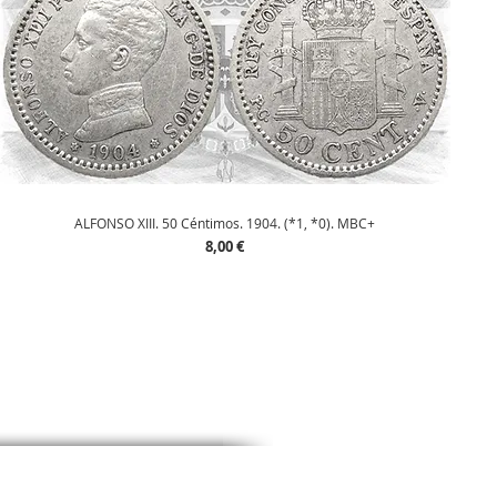
Vista rápida
ALFONSO XIII. 50 Céntimos. 1904. (*1, *0). MBC+
Precio
8,00 €