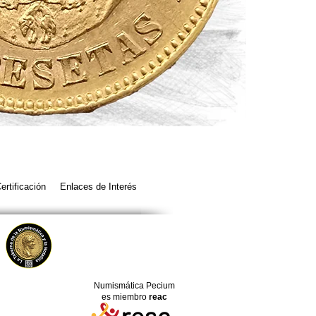
ALFONSO
XII.
25
Pesetas.
1878.
ertificación
Enlaces de Interés
(*18,
*78).
DE
M.
EBC+
Numismática Pecium
es miembro
reac