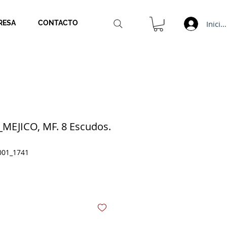
Inicia
RESA
CONTACTO
_MEJICO, MF. 8 Escudos.
001_1741