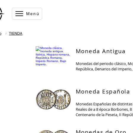
Menú
TIENDA
/
Moneda Antigu
a
Monedas del periodo clásico, Mo
República, Denarios del Imperio, 
Moneda Español
a
Monedas Españolas de distintas
Reales de a 8 época Borbones, 8
Centenario de la Peseta, II Repúbli
Monedas de Oro