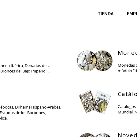
TIENDA
EMP
Moned
Monedas de
neda Ibérica, Denarios de la
módulo "ti
Bronces del Bajo Imperio, ...
Catálo
Catálogos
 épocas, Dirhams Hispano-Árabes,
Mundial. N
 Escudos de los Borbones,
ca, ...
Nove