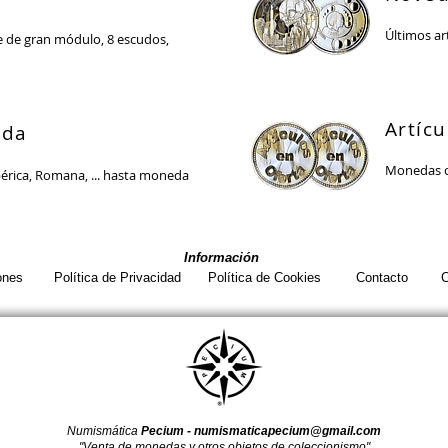
Últimos art
 de gran módulo, 8 escudos,
Artícu
ada
Monedas c
rica, Romana, ... hasta moneda
Información
ones
Política de Privacidad
Política de Cookies
Contacto
C
Numismática
Pecium -
numismaticapecium@gmail.com
"Venta de monedas y otros objetos de coleccionismo"